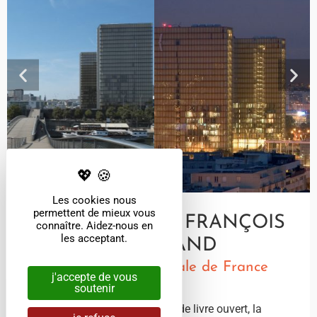
Les cookies nous
permettent de mieux vous
BIBLIOTHÈQUE FRANÇOIS
connaître. Aidez-nous en
les acceptant.
MITTERAND
Bibliothèque nationale de France
j'accepte de vous
soutenir
Avec ses quatre tours en forme de livre ouvert, la